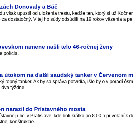
uzách Donovaly a Báč
 však upustil od uloženia trestu, keďže ten, ktorý si už Kočner
za dostatočný. V tej ho súdy odsúdili na 19 rokov väzenia a p
loveskom ramene našli telo 46-ročnej ženy
e polícia.
ia útokom na ďalší saudský tanker v Červenom m
 ropný tanker. Ak by sa správa potvrdia, išlo by o v poradí ôs
 dva týždne.
ón narazil do Prístavného mosta
stavnej ulici v Bratislave, kde boli krátko po 8.00 h privolaní k 
tnej konštrukcie.