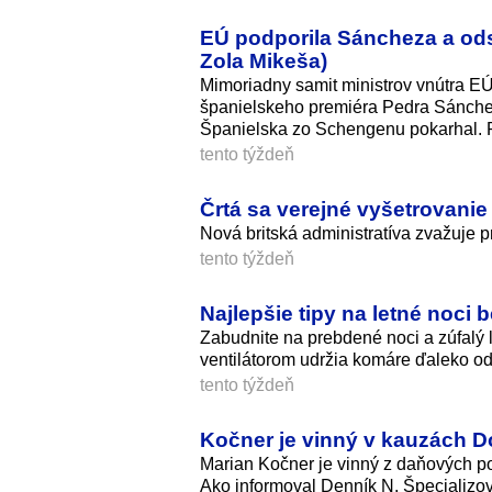
EÚ podporila Sáncheza a ods
Zola Mikeša)
Mimoriadny samit ministrov vnútra EÚ
španielskeho premiéra Pedra Sáncheza
Španielska zo Schengenu pokarhal. Pr
tento týždeň
Črtá sa verejné vyšetrovanie 
Nová britská administratíva zvažuje pr
tento týždeň
Najlepšie tipy na letné noci
Zabudnite na prebdené noci a zúfalý l
ventilátorom udržia komáre ďaleko od
tento týždeň
Kočner je vinný v kauzách Do
Marian Kočner je vinný z daňových p
Ako informoval Denník N, Špecializova