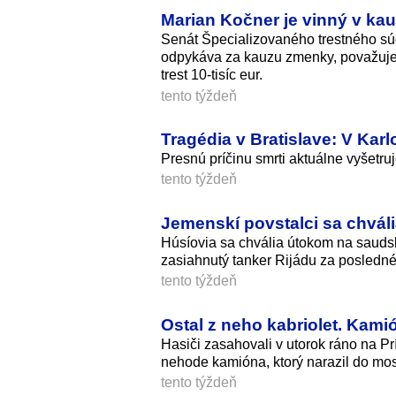
Marian Kočner je vinný v ka
Senát Špecializovaného trestného súdu
odpykáva za kauzu zmenky, považuje 
trest 10-tisíc eur.
tento týždeň
Tragédia v Bratislave: V Kar
Presnú príčinu smrti aktuálne vyšetruj
tento týždeň
Jemenskí povstalci sa chvál
Húsíovia sa chvália útokom na saudský
zasiahnutý tanker Rijádu za posledné
tento týždeň
Ostal z neho kabriolet. Kami
Hasiči zasahovali v utorok ráno na Prí
nehode kamióna, ktorý narazil do mos
tento týždeň