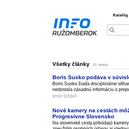
Katalóg
Všetky články
10. strana
Boris Susko podáva v súvislo
Boris Susko žiada disciplinárne stíhan
nedostala zásadnú informáciu o prep
tento týždeň
Nové kamery na cestách môžu
Progresívne Slovensko
Na slovenské cesty pribúdajú kamery
zneužitím osobných údajov aj sledov