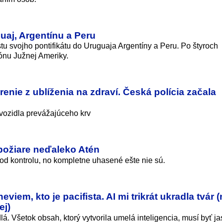
uaj, Argentínu a Peru
tu svojho pontifikátu do Uruguaja Argentíny a Peru. Po štyroch
ónu Južnej Ameriky.
enie z ublíženia na zdraví. Česká polícia začala
 vozidla prevážajúceho krv
 požiare neďaleko Atén
od kontrolu, no kompletne uhasené ešte nie sú.
iem, kto je pacifista. AI mi trikrát ukradla tvár 
ej)
lá. Všetok obsah, ktorý vytvorila umelá inteligencia, musí byť j