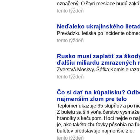
označený. O štyri mesiace budú zakáz
tento týždeň
Neďaleko ukrajinského lieta
Prevádzku letiska po incidente obmedz
tento týždeň
Rusko musí zaplatiť za škod
ďalšiu miliardu zmrazených
Zverstvá Moskvy. Šéfka Komisie razan
tento týždeň
Čo si dať na kúpalisku? Odbo
najmenším zlom pre telo
Teplomer ukazuje 35 stupňov a po nie
Z bufetu sa šíri vôňa čerstvo vysmaž
hranolky s kečupom. Hoci nejde o najz
je, ako takéto chuťovky pôsobia na ľ
bufetov predstavuje najmenšie zlo.
tento týždeň