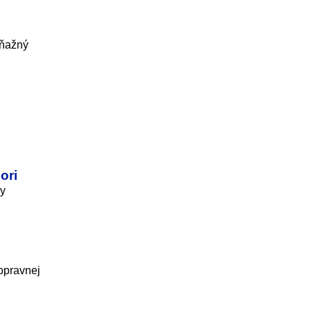
eňažný
ori
my
dopravnej