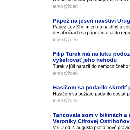
tento týždeň
Pápež na jeseň navštívi Urug
Pápež Lev XIV. mieri na najdlhšiu ces
desaťročiach sa pápež vracia do regi
tento týždeň
Filip Turek má na krku podozr
vyšetrovať jeho nehodu
Turek v júli narazil do nemocničného
tento týždeň
Hasičom sa podarilo skrotiť
Hasičom sa požiare podarilo dostať p
tento týždeň
Tancovala som v bikinách a nev
Veroniky Cifrovej Ostrihoňov
V EÚ od 2. augusta platia nové pravid