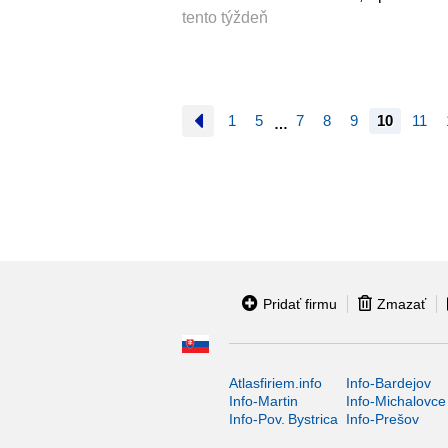
tento týždeň
1
5
7
8
9
10
11
…
Pridať firmu
Zmazať
Atlasfiriem.info
Info-Bardejov
Info-Martin
Info-Michalovce
Info-Pov. Bystrica
Info-Prešov