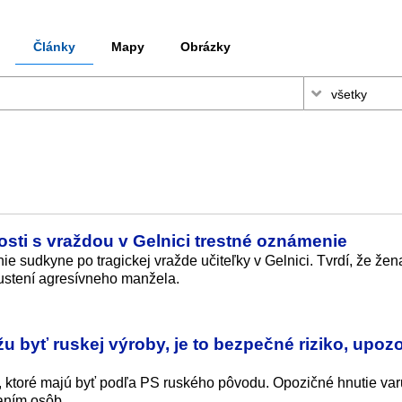
Články
Mapy
Obrázky
sti s vraždou v Gelnici trestné oznámenie
ie sudkyne po tragickej vražde učiteľky v Gelnici. Tvrdí, že žen
ustení agresívneho manžela.
 byť ruskej výroby, je to bezpečné riziko, upoz
, ktoré majú byť podľa PS ruského pôvodu. Opozičné hnutie var
aním osôb.