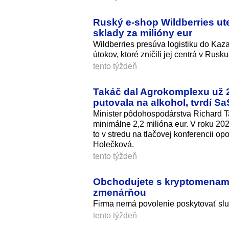
Ruský e‑shop Wildberries ut
sklady za milióny eur
Wildberries presúva logistiku do Kaz
útokov, ktoré zničili jej centrá v Rusku
tento týždeň
Takáč dal Agrokomplexu už 2,2
putovala na alkohol, tvrdí Sa
Minister pôdohospodárstva Richard T
minimálne 2,2 milióna eur. V roku 2
to v stredu na tlačovej konferencii 
Holečková.
tento týždeň
Obchodujete s kryptomenami?
zmenárňou
Firma nemá povolenie poskytovať služ
tento týždeň