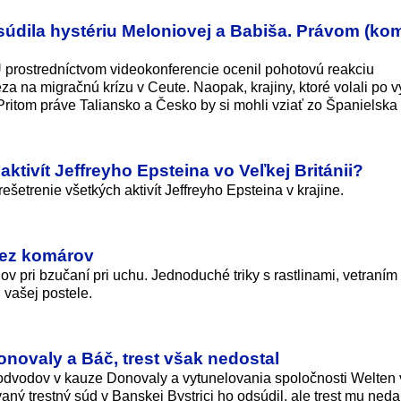
údila hystériu Meloniovej a Babiša. Právom (ko
 prostredníctvom videokonferencie ocenil pohotovú reakciu
 na migračnú krízu v Ceute. Naopak, krajiny, ktoré volali po v
itom práve Taliansko a Česko by si mohli vziať zo Španielska 
aktivít Jeffreyho Epsteina vo Veľkej Británii?
ešetrenie všetkých aktivít Jeffreyho Epsteina v krajine.
 bez komárov
ov pri bzučaní pri uchu. Jednoduché triky s rastlinami, vetraním
 vašej postele.
novaly a Báč, trest však nedostal
odvodov v kauze Donovaly a vytunelovania spoločnosti Welten 
ný trestný súd v Banskej Bystrici ho odsúdil, ale trest mu nedal