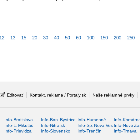
12
13
15
20
30
40
50
60
100
150
200
250
Editovať
Kontakt, reklama / Portaly.sk
Naše reklamné prvky
Info-Bratislava
Info-Ban. Bystrica
Info-Humenné
Info-Komárn
Info-L. Mikuláš
Info-Nitra.sk
Info-Sp. Nová Ves
Info-Nové Z
Info-Prievidza
Info-Slovensko
Info-Trenčín
Info-Trnava