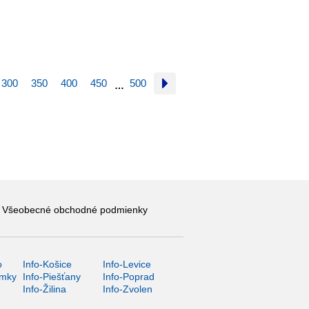
300
350
400
450
500
…
Všeobecné obchodné podmienky
o
Info-Košice
Info-Levice
ámky
Info-Piešťany
Info-Poprad
Info-Žilina
Info-Zvolen