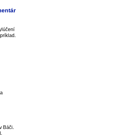
mentár
ylúčení
príklad.
 a
v Báči.
.