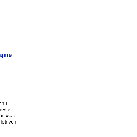
ajine
chu.
nesie
kou však
 letných