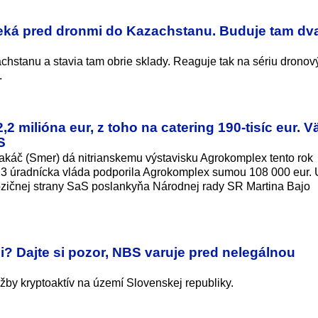
eká pred dronmi do Kazachstanu. Buduje tam dv
achstanu a stavia tam obrie sklady. Reaguje tak na sériu dronov
.
 milióna eur, z toho na catering 190-tisíc eur. V
S
akáč (Smer) dá nitrianskemu výstavisku Agrokomplex tento rok
023 úradnícka vláda podporila Agrokomplex sumou 108 000 eur. 
opozičnej strany SaS poslankyňa Národnej rady SR Martina Bajo
 Dajte si pozor, NBS varuje pred nelegálnou
by kryptoaktív na území Slovenskej republiky.