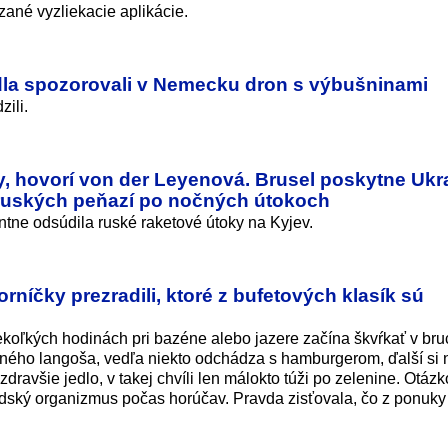
ané vyzliekacie aplikácie.
dla spozorovali v Nemecku dron s výbušninami
ili.
y, hovorí von der Leyenová. Brusel poskytne Ukr
 ruských peňazí po nočných útokoch
tne odsúdila ruské raketové útoky na Kyjev.
rníčky prezradili, ktoré z bufetových klasík sú
koľkých hodinách pri bazéne alebo jazere začína škvŕkať v bru
eného langoša, vedľa niekto odchádza s hamburgerom, ďalší si 
dravšie jedlo, v takej chvíli len málokto túži po zelenine. Otáz
udský organizmus počas horúčav. Pravda zisťovala, čo z ponuky