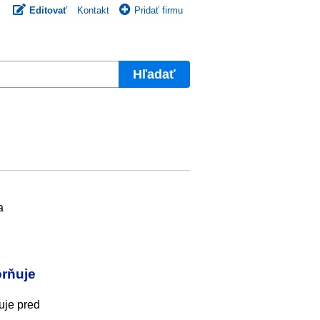
Editovať
Kontakt
Pridať firmu
Hľadať
a
orňuje
uje pred