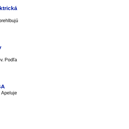
ktrická
prehlbujú
v
ov. Podľa
SA
 Apeluje