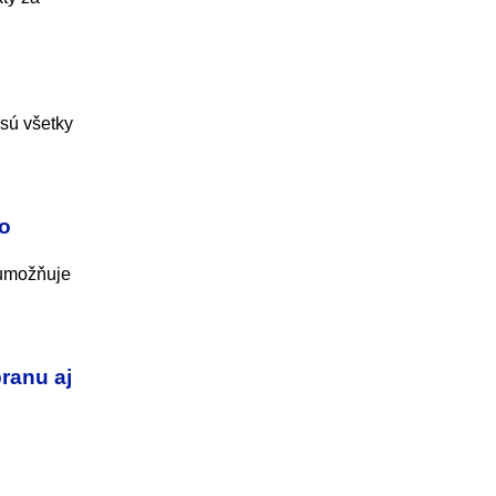
 sú všetky
po
 umožňuje
branu aj