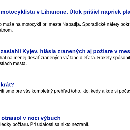
 motocyklistu v Libanone. Útok prišiel napriek p
o muža na motocykli pri meste Nabatíja. Sporadické nálety pokr
ránom.
zasiahli Kyjev, hlásia zranených aj požiare v mes
hal najmenej desať zranených vrátane dieťaťa. Rakety spôsobil
stiach mesta.
okrát?
vili sme pre vás kompletný prehľad toho, kto, kedy a kde si poča
 otriasol v noci výbuch
dky požiaru. Pri udalosti sa nikto nezranil.