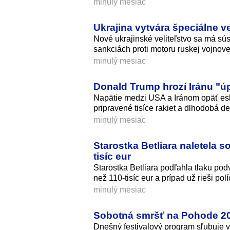
minulý mesiac
Ukrajina vytvára špeciálne v
Nové ukrajinské veliteľstvo sa má sús
sankciách proti motoru ruskej vojnove
minulý mesiac
Donald Trump hrozí Iránu "úp
Napätie medzi USA a Iránom opäť eska
pripravené tisíce rakiet a dlhodobá d
minulý mesiac
Starostka Betliara naletela 
tisíc eur
Starostka Betliara podľahla tlaku podv
než 110-tisíc eur a prípad už rieši polí
minulý mesiac
Sobotná smršť na Pohode 202
Dnešný festivalový program sľubuje 