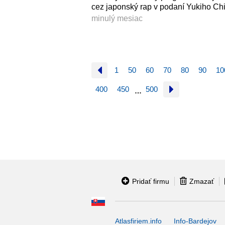
cez japonský rap v podaní Yukiho Chi
minulý mesiac
1
50
60
70
80
90
10
400
450
500
…
Pridať firmu
Zmazať
Atlasfiriem.info
Info-Bardejov