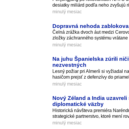
desiatky miliárd podľa neho zvyšujú ri
minulý mesiac
Dopravná nehoda zablokoval
Čelná zrážka dvoch áut medzi Cerovou
zložky záchranného systému vrátane v
minulý mesiac
Na juhu Španielska zúrili niči
nezvestných
Lesný požiar pri Almeríi si vyžiadal
hasičom prejsť z defenzívy do priam
minulý mesiac
Nový Zéland a India uzavreli 
diplomatické väzby
Historická návšteva premiéra Narénd
strategické partnerstvo, ktoré mení ro
minulý mesiac