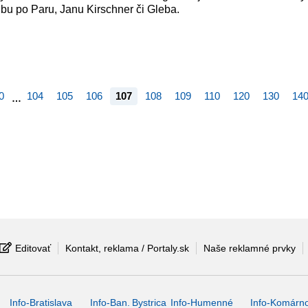
bu po Paru, Janu Kirschner či Gleba.
0
104
105
106
107
108
109
110
120
130
14
…
Editovať
Kontakt, reklama / Portaly.sk
Naše reklamné prvky
Info-Bratislava
Info-Ban. Bystrica
Info-Humenné
Info-Komárn