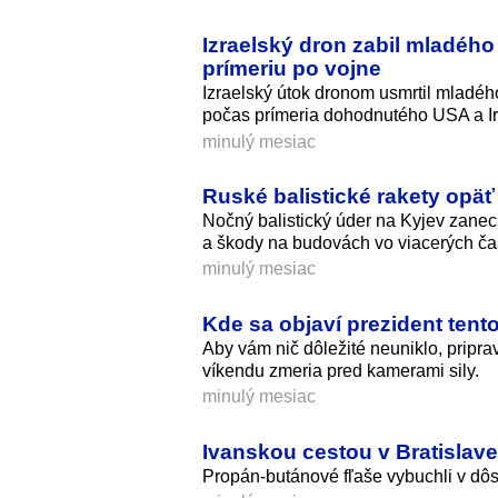
Izraelský dron zabil mladého
prímeriu po vojne
Izraelský útok dronom usmrtil mladéh
počas prímeria dohodnutého USA a I
minulý mesiac
Ruské balistické rakety opäť 
Nočný balistický úder na Kyjev zanec
a škody na budovách vo viacerých ča
minulý mesiac
Kde sa objaví prezident tent
Aby vám nič dôležité neuniklo, pripra
víkendu zmeria pred kamerami sily.
minulý mesiac
Ivanskou cestou v Bratislave
Propán-butánové fľaše vybuchli v dôsle