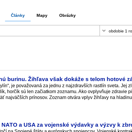
Články
Mapy
Obrázky
nú burinu. Žihľava však dokáže s telom hotové z
lín“, je považovaná za jednu z najzdravších rastlín sveta. Jej z
ík, horčík sú len začiatkom zoznamu. Ako ovplyvňuje zdravie pi
äť najväčších prínosov. Zoznam otvára vplyv žihľavy na hladinu
je NATO a USA za vojenské výdavky a výzvy k zbr
čí na Spojené štáty a európskych spojencov. Vojenské kontrak