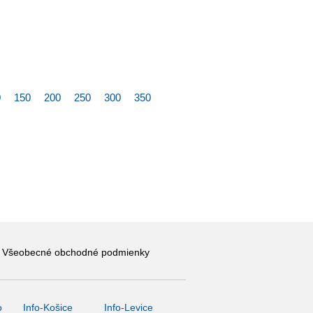
0
150
200
250
300
350
Všeobecné obchodné podmienky
o
Info-Košice
Info-Levice