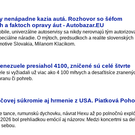
sy nenápadne kazia autá. Rozhovor so šéfom
 a faktoch opravy áut - Autobazar.EU
obile, univerzálne autoservisy sa nikdy nerovnajú tým autorizo
eciálne náradie. O mýtoch, predsudkoch a realite slovenských
motive Slovakia, Milanom Klacikom.
enezuele presiahol 4100, zničené sú celé štvrte
 si vyžiadali už viac ako 4 100 mŕtvych a desaťtisíce zranenýc
hranu či pohreb.
dičovej súkromie aj hrmenie z USA. Piatková Poh
e tance, rumunskú dychovku, návrat Hexu až po polnočnú expl
2026 bol prehliadkou emócií aj názorov. Medzi koncertmi sa de
m sebou.