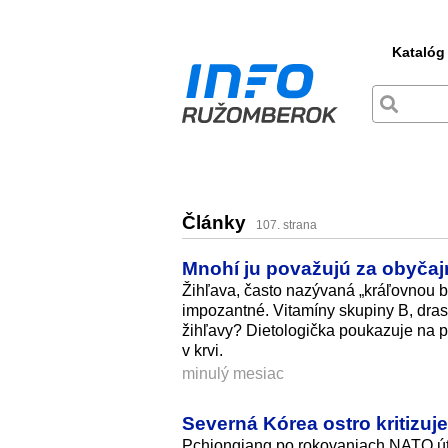
Katalóg
Články
107. strana
Mnohí ju považujú za obyčaj
Žihľava, často nazývaná „kráľovnou by
impozantné. Vitamíny skupiny B, drasl
žihľavy? Dietologička poukazuje na p
v krvi.
minulý mesiac
Severná Kórea ostro kritizu
Pchjongjang po rokovaniach NATO úto