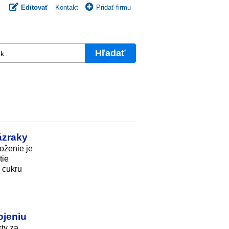
Editovať
Kontakt
Pridať firmu
Hľadať
ázraky
loženie je
tie
 cukru
ojeniu
ty za