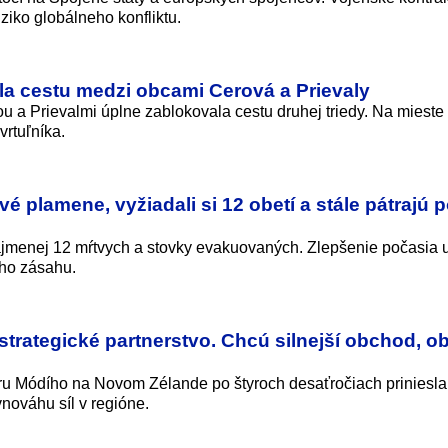
ziko globálneho konfliktu.
a cestu medzi obcami Cerová a Prievaly
 a Prievalmi úplne zablokovala cestu druhej triedy. Na mieste
rtuľníka.
vé plamene, vyžiadali si 12 obetí a stále pátrajú 
 najmenej 12 mŕtvych a stovky evakuovaných. Zlepšenie počasia
eho zásahu.
strategické partnerstvo. Chcú silnejší obchod, o
ru Módího na Novom Zélande po štyroch desaťročiach priniesla
vnováhu síl v regióne.