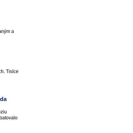
vaným a
h. Tisíce
oda
óziu
batovalo