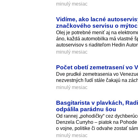
minulý mesiac
Vidíme, ako lacné autoservi
značkového servisu o mýtoch
Olej je potrebné meniť aj na elektrom
áno, každá automobilka má vlastné šp
autoservisov s riaditeľom Hedin Auto
minulý mesiac
Počet obetí zemetrasení vo V
Dve prudké zemetrasenia vo Venezuele
nezvestných ľudí stále čakajú na zác
minulý mesiac
Basgitarista v plavkách, Ra
odpálila parádnu šou
Od rannej „pohodičky“ cez dychberúc
Denzela Curryho – piatok na Pohode 
o vojne, politike či odvahe zostať sá
minulý mesiac