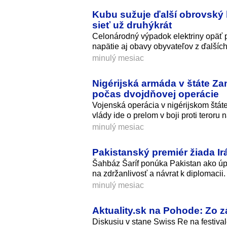
Kubu sužuje ďalší obrovský b
sieť už druhýkrát
Celonárodný výpadok elektriny opäť 
napätie aj obavy obyvateľov z ďalších
minulý mesiac
Nigérijská armáda v štáte Za
počas dvojdňovej operácie
Vojenská operácia v nigérijskom štát
vlády ide o prelom v boji proti teroru 
minulý mesiac
Pakistanský premiér žiada 
Šahbáz Šaríf ponúka Pakistan ako úp
na zdržanlivosť a návrat k diplomacii.
minulý mesiac
Aktuality.sk na Pohode: Zo 
Diskusiu v stane Swiss Re na festiv