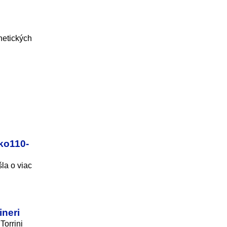
netických
ako110-
la o viac
ineri
Torrini