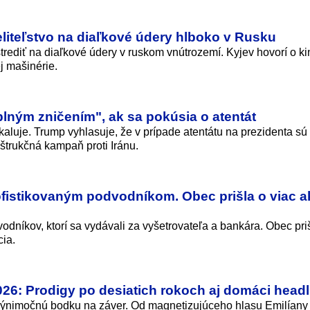
eliteľstvo na diaľkové údery hlboko v Rusku
trediť na diaľkové údery v ruskom vnútrozemí. Kyjev hovorí o ki
j mašinérie.
lným zničením", ak sa pokúsia o atentát
luje. Trump vyhlasuje, že v prípade atentátu na prezidenta sú
eštrukčná kampaň proti Iránu.
sofistikovaným podvodníkom. Obec prišla o viac 
odníkov, ktorí sa vydávali za vyšetrovateľa a bankára. Obec priš
cia.
6: Prodigy po desiatich rokoch aj domáci headl
výnimočnú bodku na záver. Od magnetizujúceho hlasu Emilíany 