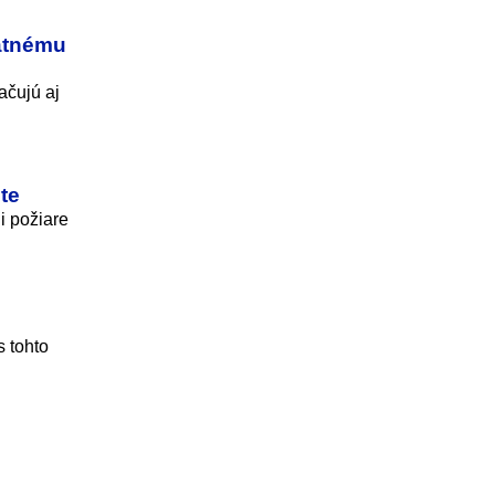
latnému
ačujú aj
te
i požiare
s tohto