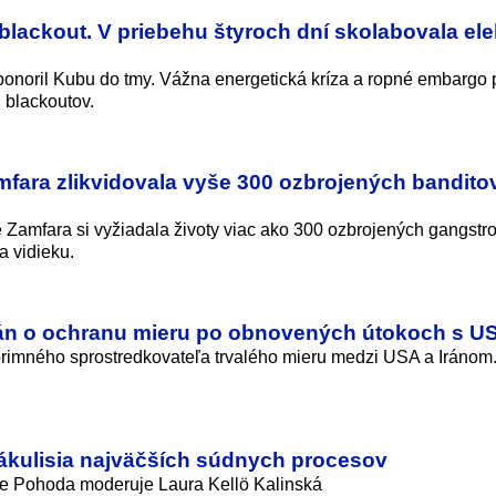
lackout. V priebehu štyroch dní skolabovala ele
ponoril Kubu do tmy. Vážna energetická kríza a ropné embargo 
 blackoutov.
mfara zlikvidovala vyše 300 ozbrojených bandito
e Zamfara si vyžiadala životy viac ako 300 ozbrojených gangstr
na vidieku.
Irán o ochranu mieru po obnovených útokoch s U
rimného sprostredkovateľa trvalého mieru medzi USA a Iránom.
zákulisia najväčších súdnych procesov
ale Pohoda moderuje Laura Kellö Kalinská