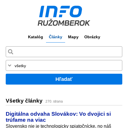
Katalóg
Články
Mapy
Obrázky
Hľadať
Všetky články
270. strana
Digitálna odvaha Slovákov: Vo dvojici si
trúfame na viac
Slovensko nie je technologicky spiatočnícke, no náš