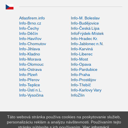
Atlasfirem.info
Info-M. Boleslav
Info-Brno.cz
Info-Budějovice
Info-Čechy
Info-Česká Lípa
Info-Děčín
InfoFrýdek-Místek
Info-Havířov
Info-Hradec Kr.
Info-Chomutov
Info-Jablonec n.N.
Info-Jihlava
Info-Karviná
Info-Kladno
Info-Liberec
Info-Morava
Info-Most
Info-Olomouc
Info-Opava
Info-Ostrava
Info-Pardubice
Info-Plzeň
Info-Praha
Info-Přerov
Info-Prostějov
Info-Teplice
Info-Třebíč
Info-Ústí n.L.
Info-Karlovy Vary
Info-Vysočina
InfoZlín
Táto webová stránka používa cookies na poskytovanie služieb,
personalizáciu reklám a analýzu návštevnosti. Používaním tejto
stránky súhlasíte s ich používaním.
Viac informácií
.