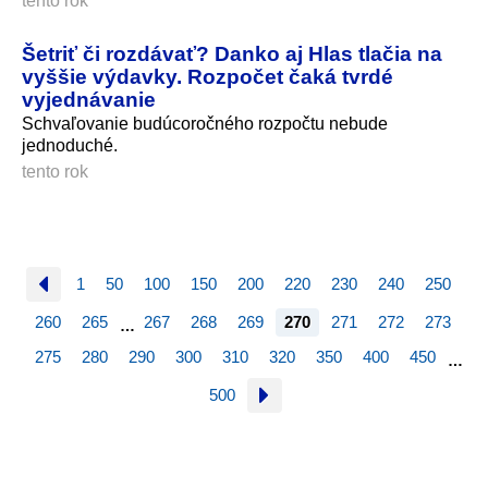
tento rok
Šetriť či rozdávať? Danko aj Hlas tlačia na
vyššie výdavky. Rozpočet čaká tvrdé
vyjednávanie
Schvaľovanie budúcoročného rozpočtu nebude
jednoduché.
tento rok
1
50
100
150
200
220
230
240
250
260
265
267
268
269
270
271
272
273
…
275
280
290
300
310
320
350
400
450
…
500