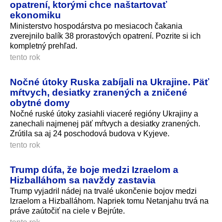
opatrení, ktorými chce naštartovať
ekonomiku
Ministerstvo hospodárstva po mesiacoch čakania
zverejnilo balík 38 prorastových opatrení. Pozrite si ich
kompletný prehľad.
tento rok
Nočné útoky Ruska zabíjali na Ukrajine. Päť
mŕtvych, desiatky zranených a zničené
obytné domy
Nočné ruské útoky zasiahli viaceré regióny Ukrajiny a
zanechali najmenej päť mŕtvych a desiatky zranených.
Zrútila sa aj 24 poschodová budova v Kyjeve.
tento rok
Trump dúfa, že boje medzi Izraelom a
Hizballáhom sa navždy zastavia
Trump vyjadril nádej na trvalé ukončenie bojov medzi
Izraelom a Hizballáhom. Napriek tomu Netanjahu trvá na
práve zaútočiť na ciele v Bejrúte.