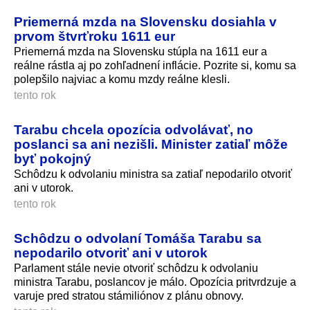
Priemerná mzda na Slovensku dosiahla v
prvom štvrťroku 1611 eur
Priemerná mzda na Slovensku stúpla na 1611 eur a
reálne rástla aj po zohľadnení inflácie. Pozrite si, komu sa
polepšilo najviac a komu mzdy reálne klesli.
tento rok
Tarabu chcela opozícia odvolávať, no
poslanci sa ani nezišli. Minister zatiaľ môže
byť pokojný
Schôdzu k odvolaniu ministra sa zatiaľ nepodarilo otvoriť
ani v utorok.
tento rok
Schôdzu o odvolaní Tomáša Tarabu sa
nepodarilo otvoriť ani v utorok
Parlament stále nevie otvoriť schôdzu k odvolaniu
ministra Tarabu, poslancov je málo. Opozícia pritvrdzuje a
varuje pred stratou stámiliónov z plánu obnovy.