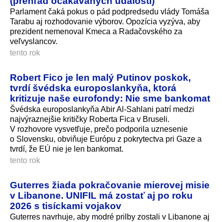
(prehľad očakávaných udalostí)
Parlament čaká pokus o pád podpredsedu vlády Tomáša
Tarabu aj rozhodovanie výborov. Opozícia vyzýva, aby
prezident nemenoval Kmeca a Radačovského za
veľvyslancov.
tento rok
Robert Fico je len malý Putinov poskok,
tvrdí švédska europoslankyňa, ktorá
kritizuje naše eurofondy: Nie sme bankomat
Švédska europoslankyňa Abir Al-Sahlani patrí medzi
najvýraznejšie kritičky Roberta Fica v Bruseli.
V rozhovore vysvetľuje, prečo podporila uznesenie
o Slovensku, obviňuje Európu z pokrytectva pri Gaze a
tvrdí, že EÚ nie je len bankomat.
tento rok
Guterres žiada pokračovanie mierovej misie
v Libanone. UNIFIL má zostať aj po roku
2026 s tisíckami vojakov
Guterres navrhuje, aby modré prilby zostali v Libanone aj