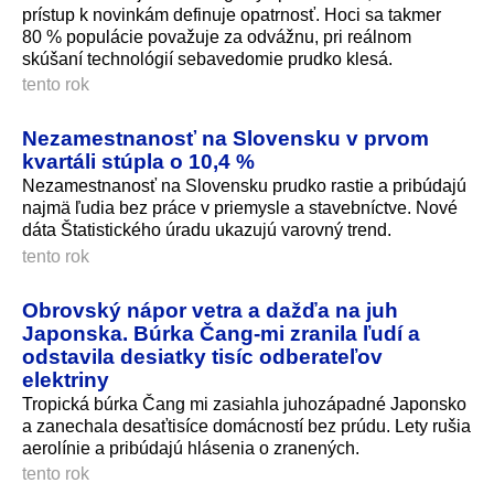
prístup k novinkám definuje opatrnosť. Hoci sa takmer
80 % populácie považuje za odvážnu, pri reálnom
skúšaní technológií sebavedomie prudko klesá.
tento rok
Nezamestnanosť na Slovensku v prvom
kvartáli stúpla o 10,4 %
Nezamestnanosť na Slovensku prudko rastie a pribúdajú
najmä ľudia bez práce v priemysle a stavebníctve. Nové
dáta Štatistického úradu ukazujú varovný trend.
tento rok
Obrovský nápor vetra a dažďa na juh
Japonska. Búrka Čang-mi zranila ľudí a
odstavila desiatky tisíc odberateľov
elektriny
Tropická búrka Čang mi zasiahla juhozápadné Japonsko
a zanechala desaťtisíce domácností bez prúdu. Lety rušia
aerolínie a pribúdajú hlásenia o zranených.
tento rok