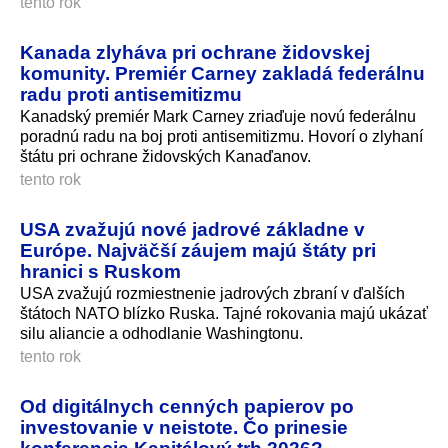
tento rok
Kanada zlyháva pri ochrane židovskej
komunity. Premiér Carney zakladá federálnu
radu proti antisemitizmu
Kanadský premiér Mark Carney zriaďuje novú federálnu
poradnú radu na boj proti antisemitizmu. Hovorí o zlyhaní
štátu pri ochrane židovských Kanaďanov.
tento rok
USA zvažujú nové jadrové základne v
Európe. Najväčší záujem majú štáty pri
hranici s Ruskom
USA zvažujú rozmiestnenie jadrových zbraní v ďalších
štátoch NATO blízko Ruska. Tajné rokovania majú ukázať
silu aliancie a odhodlanie Washingtonu.
tento rok
Od digitálnych cenných papierov po
investovanie v neistote. Čo prinesie
konferencia Kapitálový trh 2026?