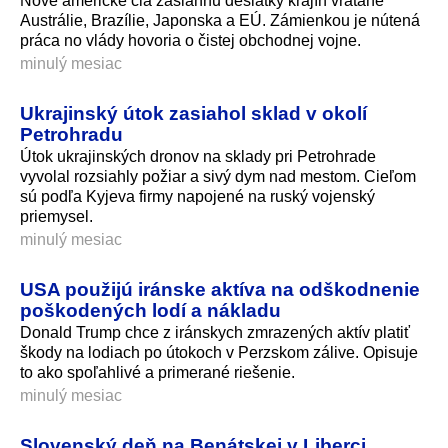
Nové americké clá zasiahnu desiatky krajín vrátane
Austrálie, Brazílie, Japonska a EÚ. Zámienkou je nútená
práca no vlády hovoria o čistej obchodnej vojne.
minulý mesiac
Ukrajinský útok zasiahol sklad v okolí
Petrohradu
Útok ukrajinských dronov na sklady pri Petrohrade
vyvolal rozsiahly požiar a sivý dym nad mestom. Cieľom
sú podľa Kyjeva firmy napojené na ruský vojenský
priemysel.
minulý mesiac
USA použijú iránske aktíva na odškodnenie
poškodených lodí a nákladu
Donald Trump chce z iránskych zmrazených aktív platiť
škody na lodiach po útokoch v Perzskom zálive. Opisuje
to ako spoľahlivé a primerané riešenie.
minulý mesiac
Slovenský deň na Benátskej v Liberci