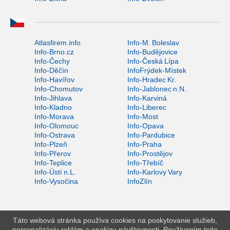
Atlasfirem.info
Info-M. Boleslav
Info-Brno.cz
Info-Budějovice
Info-Čechy
Info-Česká Lípa
Info-Děčín
InfoFrýdek-Místek
Info-Havířov
Info-Hradec Kr.
Info-Chomutov
Info-Jablonec n.N.
Info-Jihlava
Info-Karviná
Info-Kladno
Info-Liberec
Info-Morava
Info-Most
Info-Olomouc
Info-Opava
Info-Ostrava
Info-Pardubice
Info-Plzeň
Info-Praha
Info-Přerov
Info-Prostějov
Info-Teplice
Info-Třebíč
Info-Ústí n.L.
Info-Karlovy Vary
Info-Vysočina
InfoZlín
Táto webová stránka používa cookies na poskytovanie služieb,
personalizáciu reklám a analýzu návštevnosti. Používaním tejto