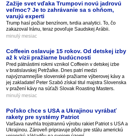
Zažije svet vďaka Trumpovi novú jadrovú
veľmoc? Je to zahrávanie sa s ohňom,
varujú experti
Trump hasí požiar benzínom, tvrdia analytici. To, čo
zakazoval Iránu, teraz povoľuje Saudskej Arábii.
minulý mesiac
Coffeein oslavuje 15 rokov. Od detskej izby
až k vízii pražiarne budúcnosti
Pred pätnástimi rokmi vznikol Coffeein v detskej izbe
v bratislavskej Petržalke. Dnes patrí medzi
najvýznamnejšie slovenské pražiarne výberovej kávy a
jej zakladateľ Peter Szabó získal titul majstra Slovenska
v pražení kávy na súťaži Slovak Roasting Masters.
minulý mesiac
Poľsko chce s USA a Ukrajinou vyrábať
rakety pre systémy Patriot
Varšava navrhla trojstrannú výrobu rakiet Patriot s USA a
Ukrajinou. Zároveň pripravuje pôdu pre stálu americkú
vojenskú základňu na svojom území.