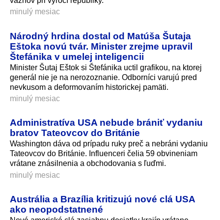
väzňov pri výročí republiky.
minulý mesiac
Národný hrdina dostal od Matúša Šutaja
Eštoka novú tvár. Minister zrejme upravil
Štefánika v umelej inteligencii
Minister Šutaj Eštok si Štefánika uctil grafikou, na ktorej
generál nie je na nerozoznanie. Odborníci varujú pred
nevkusom a deformovaním historickej pamäti.
minulý mesiac
Administratíva USA nebude brániť vydaniu
bratov Tateovcov do Británie
Washington dáva od prípadu ruky preč a nebráni vydaniu
Tateovcov do Británie. Influenceri čelia 59 obvineniam
vrátane znásilnenia a obchodovania s ľuďmi.
minulý mesiac
Austrália a Brazília kritizujú nové clá USA
ako neopodstatnené