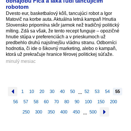
obhajobu Fica a láka ľudí tancujicim
robotom
Dvesto eur, basketbalový kôš, tancujúci robot a Igor
Matovič na korbe auta. Aktuálna letná kampaň Hnutia
Slovensko pripomína skôr jarmok než tradičný politický
míting. Zdá sa však, že tento recept funguje – opozičné
hnutie stúpa v preferenciách a v prieskumoch už
predbehlo druhú najsilnejšiu vládnu stranu. Odborníci
hodnotia, či ide o šikovný marketing, alebo o kampaň,
ktorá už prekračuje hranice férovej politickej súťaže.
minulý mesiac
1
10
20
30
40
50
52
53
54
55
…
56
57
58
60
70
80
90
100
150
200
250
300
350
400
450
500
…