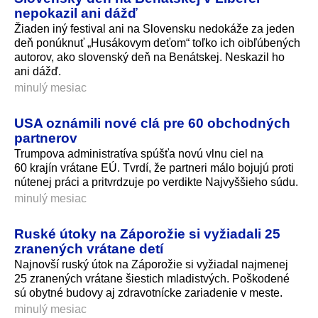
nepokazil ani dážď
Žiaden iný festival ani na Slovensku nedokáže za jeden
deň ponúknuť „Husákovym deťom“ toľko ich oibľúbených
autorov, ako slovenský deň na Benátskej. Neskazil ho
ani dážď.
minulý mesiac
USA oznámili nové clá pre 60 obchodných
partnerov
Trumpova administratíva spúšťa novú vlnu ciel na
60 krajín vrátane EÚ. Tvrdí, že partneri málo bojujú proti
nútenej práci a pritvrdzuje po verdikte Najvyššieho súdu.
minulý mesiac
Ruské útoky na Záporožie si vyžiadali 25
zranených vrátane detí
Najnovší ruský útok na Záporožie si vyžiadal najmenej
25 zranených vrátane šiestich mladistvých. Poškodené
sú obytné budovy aj zdravotnícke zariadenie v meste.
minulý mesiac