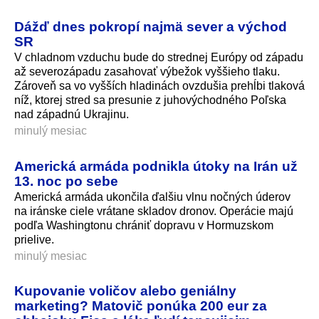
Dážď dnes pokropí najmä sever a východ
SR
V chladnom vzduchu bude do strednej Európy od západu
až severozápadu zasahovať výbežok vyššieho tlaku.
Zároveň sa vo vyšších hladinách ovzdušia prehĺbi tlaková
níž, ktorej stred sa presunie z juhovýchodného Poľska
nad západnú Ukrajinu.
minulý mesiac
Americká armáda podnikla útoky na Irán už
13. noc po sebe
Americká armáda ukončila ďalšiu vlnu nočných úderov
na iránske ciele vrátane skladov dronov. Operácie majú
podľa Washingtonu chrániť dopravu v Hormuzskom
prielive.
minulý mesiac
Kupovanie voličov alebo geniálny
marketing? Matovič ponúka 200 eur za