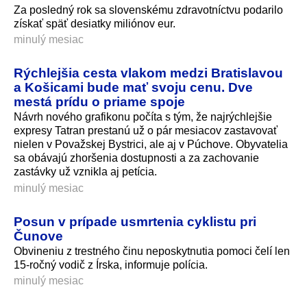
Za posledný rok sa slovenskému zdravotníctvu podarilo
získať späť desiatky miliónov eur.
minulý mesiac
Rýchlejšia cesta vlakom medzi Bratislavou
a Košicami bude mať svoju cenu. Dve
mestá prídu o priame spoje
Návrh nového grafikonu počíta s tým, že najrýchlejšie
expresy Tatran prestanú už o pár mesiacov zastavovať
nielen v Považskej Bystrici, ale aj v Púchove. Obyvatelia
sa obávajú zhoršenia dostupnosti a za zachovanie
zastávky už vznikla aj petícia.
minulý mesiac
Posun v prípade usmrtenia cyklistu pri
Čunove
Obvineniu z trestného činu neposkytnutia pomoci čelí len
15-ročný vodič z Írska, informuje polícia.
minulý mesiac