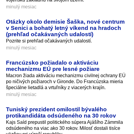
minulý mesiac
Otázky okolo demisie Šaška, nové centrum
v Senici a bohatý letný víkend na hradoch
(prehľad očakávaných udalostí)
Pozrite si prehľad očakávaných udalostí.
minulý mesiac
Francúzsko požiadalo o aktiváciu
mechanizmu EÚ pre lesné požiare
Macron žiada aktiváciu mechanizmu civilnej ochrany EÚ
po ničivých požiaroch v Gironde. Do Francúzska mieria
špeciálne lietadlá a vrtuľníky z viacerých krajín.
minulý mesiac
Tuniský prezident omilostil bývalého
protikandidáta odsúdeného na 30 rokov
Kajs Saíd prepustil politického súpera Ajášího Zámmila
odsúdeného na viac ako 30 rokov. Milosť dostali tisíce