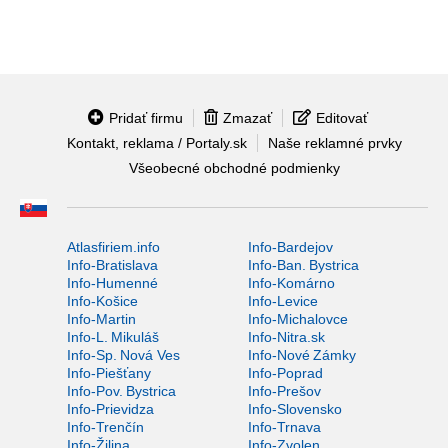
Pridať firmu
Zmazať
Editovať
Kontakt, reklama / Portaly.sk
Naše reklamné prvky
Všeobecné obchodné podmienky
Atlasfiriem.info
Info-Bardejov
Info-Bratislava
Info-Ban. Bystrica
Info-Humenné
Info-Komárno
Info-Košice
Info-Levice
Info-Martin
Info-Michalovce
Info-L. Mikuláš
Info-Nitra.sk
Info-Sp. Nová Ves
Info-Nové Zámky
Info-Piešťany
Info-Poprad
Info-Pov. Bystrica
Info-Prešov
Info-Prievidza
Info-Slovensko
Info-Trenčín
Info-Trnava
Info-Žilina
Info-Zvolen