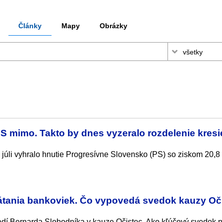
Články
Mapy
Obrázky
S mimo. Takto by dnes vyzeralo rozdelenie kresi
júli vyhralo hnutie Progresívne Slovensko (PS) so ziskom 20,8
 rátania bankoviek. Čo vypovedá svedok kauzy Oč
vedí Bernarda Slobodníka v kauze Očistec. Ako kľúčový svedok 