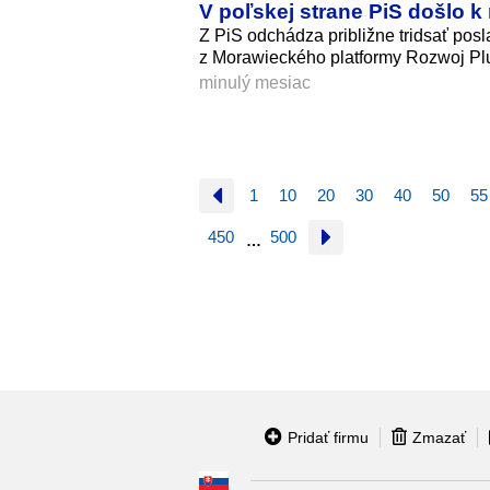
V poľskej strane PiS došlo k
Z PiS odchádza približne tridsať posla
z Morawieckého platformy Rozwoj Pl
minulý mesiac
1
10
20
30
40
50
55
450
500
…
Pridať firmu
Zmazať