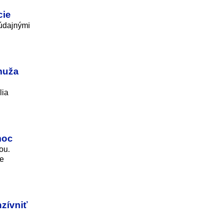
cie
 údajnými
 muža
lia
moc
ou.
ne
zívniť