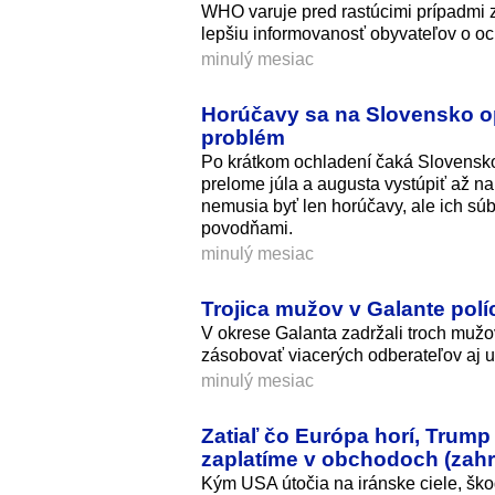
WHO varuje pred rastúcimi prípadmi z
lepšiu informovanosť obyvateľov o oc
minulý mesiac
Horúčavy sa na Slovensko op
problém
Po krátkom ochladení čaká Slovensko
prelome júla a augusta vystúpiť až n
nemusia byť len horúčavy, ale ich sú
povodňami.
minulý mesiac
Trojica mužov v Galante políc
V okrese Galanta zadržali troch mužo
zásobovať viacerých odberateľov aj u
minulý mesiac
Zatiaľ čo Európa horí, Trump
zaplatíme v obchodoch (zahr
Kým USA útočia na iránske ciele, ško