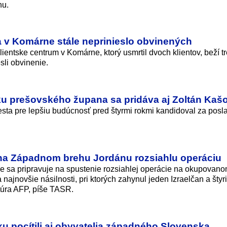
nu.
a v Komárne stále neprinieslo obvinených
ientske centrum v Komárne, ktorý usmrtil dvoch klientov, beží t
sli obvinenie.
čku prešovského župana sa pridáva aj Zoltán Kaš
sta pre lepšiu budúcnosť pred štyrmi rokmi kandidoval za posl
 na Západnom brehu Jordánu rozsiahlu operáciu
že sa pripravuje na spustenie rozsiahlej operácie na okupovan
ajnovšie násilnosti, pri ktorých zahynul jeden Izraelčan a štyr
túra AFP, píše TASR.
u pocítili aj obyvatelia západného Slovenska