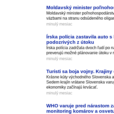
Moldavský minister poľnohos
Moldavský minister poľnohospodárstva
väzbami na stranu odsúdeného oliga
minulý mesiac
Írska polícia zastavila auto
podozrivých z útoku
Írska polícia zadržala dvoch ľudí po 
preverujú možné plánovanie útoku v 
minulý mesiac
Turisti sa boja vojny. Krajin
Krásne kúty východného Slovenska a 
Sedem krajín vrátane Slovenska varuj
ekonomiky začínajú krvácať.
minulý mesiac
WHO varuje pred nárastom zá
monitoring komárov a osvet