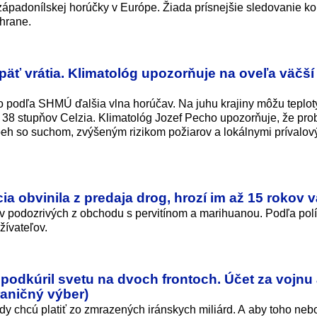
ápadonílskej horúčky v Európe. Žiada prísnejšie sledovanie k
hrane.
äť vrátia. Klimatológ upozorňuje na oveľa väčší
 podľa SHMÚ ďalšia vlna horúčav. Na juhu krajiny môžu teplot
a 38 stupňov Celzia. Klimatológ Jozef Pecho upozorňuje, že p
beh so suchom, zvýšeným rizikom požiarov a lokálnymi prívalov
ia obvinila z predaja drog, hrozí im až 15 rokov 
v podozrivých z obchodu s pervitínom a marihuanou. Podľa polí
žívateľov.
 podkúril svetu na dvoch frontoch. Účet za vojnu 
aničný výber)
dy chcú platiť zo zmrazených iránskych miliárd. A aby toho neb