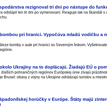
podárstva rezignoval tri dni po nástupe do funk
 odstúpil len tri dni po vymenovaní. Reaguje tak na škandál s
rchu.
 s bombou pri hranici. Vypočúva mladú vodičku a
náleze bomby v aute pri hranici so Severným Írskom. Vyšetrovate
regióne.
y okolo Ukrajiny na to doplácajú. Žiadajú EÚ o po
ďalších pohraničných regiónov Európskej únie zívajú prázdnot
e Brusel: obavy z vojny na Ukrajine odrádzajú turistov a miest
padonílskej horúčky v Európe. Štáty majú zinten
u