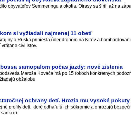
lo obyvateľov Semmeringu a okolia. Otrasy sa šírili až na záp
om si vyžiadali najmenej 11 obetí
rajiny a Ruska priniesla úder dronom na Kirov a bombardovan
vrátane civilistov.
 bossa samopalom počas jazdy: nové zistenia
 podsvetia Maroša Kováča má po 15 rokoch konkrétnych podozr
a žiadajú obžalobu.
statočnej ochrany detí. Hrozia mu vysoké pokuty
né profily detí, ktoré odhaľujú ich súkromie a ohrozujú bezpeč
 sankciu.