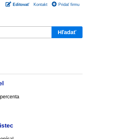
Editovať
Kontakt
Pridať firmu
Hľadať
el
 percenta
istec
popísal