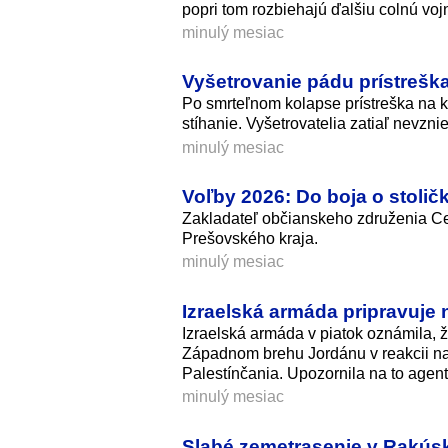
popri tom rozbiehajú ďalšiu colnú voj
minulý mesiac
Vyšetrovanie pádu prístrešk
Po smrteľnom kolapse prístreška na kl
stíhanie. Vyšetrovatelia zatiaľ nevznie
minulý mesiac
Voľby 2026: Do boja o stoli
Zakladateľ občianskeho združenia Ce
Prešovského kraja.
minulý mesiac
Izraelská armáda pripravuje
Izraelská armáda v piatok oznámila, 
Západnom brehu Jordánu v reakcii na n
Palestínčania. Upozornila na to agen
minulý mesiac
Slabé zemetrasenie v Rakúsk