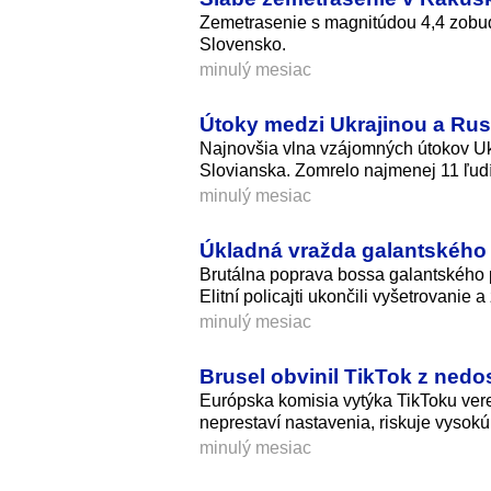
Zemetrasenie s magnitúdou 4,4 zobudi
Slovensko.
minulý mesiac
Útoky medzi Ukrajinou a Rusk
Najnovšia vlna vzájomných útokov Uk
Slovianska. Zomrelo najmenej 11 ľudí 
minulý mesiac
Úkladná vražda galantského
Brutálna poprava bossa galantského
Elitní policajti ukončili vyšetrovanie 
minulý mesiac
Brusel obvinil TikTok z nedo
Európska komisia vytýka TikToku verej
neprestaví nastavenia, riskuje vysokú
minulý mesiac