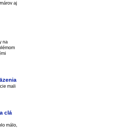
omárov aj
y na
roblémom
ými
väzenia
cie mali
a clá
olo málo,