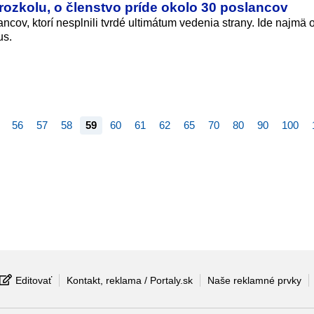
 rozkolu, o členstvo príde okolo 30 poslancov
ncov, ktorí nesplnili tvrdé ultimátum vedenia strany. Ide najmä o
us.
56
57
58
59
60
61
62
65
70
80
90
100
Editovať
Kontakt, reklama / Portaly.sk
Naše reklamné prvky