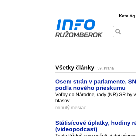
Katalóg
Všetky články
59. strana
Osem strán v parlamente, SN
podľa nového prieskumu
Voľby do Národnej rady (NR) SR by v 
hlasov.
minulý mesiac
Státisícové úplatky, hodiny
(videopodcast)
Tento týždeň sme počuli tri dni výpo