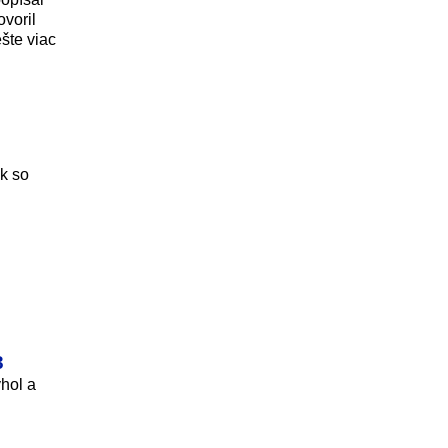
ovoril
šte viac
k so
3
hol a