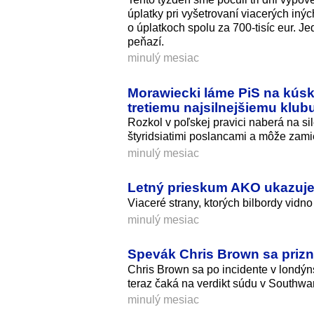
úplatky pri vyšetrovaní viacerých iný
o úplatkoch spolu za 700-tisíc eur. J
peňazí.
minulý mesiac
Morawiecki láme PiS na kúsk
tretiemu najsilnejšiemu klub
Rozkol v poľskej pravici naberá na s
štyridsiatimi poslancami a môže zam
minulý mesiac
Letný prieskum AKO ukazuje
Viaceré strany, ktorých bilbordy vidn
minulý mesiac
Spevák Chris Brown sa prizna
Chris Brown sa po incidente v londýn
teraz čaká na verdikt súdu v Southwa
minulý mesiac