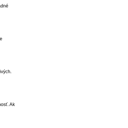
adné
ie
ivých.
nosť. Ak