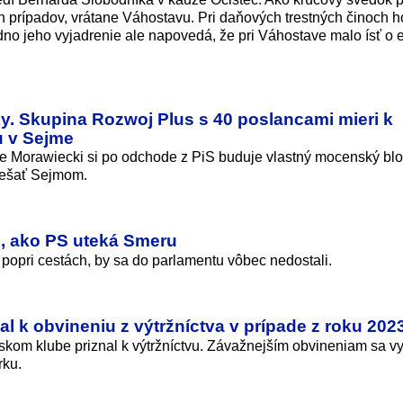
ch prípadov, vrátane Váhostavu. Pri daňových trestných činoch h
edno jeho vyjadrenie ale napovedá, že pri Váhostave malo ísť o e
y. Skupina Rozwoj Plus s 40 poslancami mieri k
u v Sejme
ile Morawiecki si po odchode z PiS buduje vlastný mocenský blo
iešať Sejmom.
, ako PS uteká Smeru
o popri cestách, by sa do parlamentu vôbec nedostali.
l k obvineniu z výtržníctva v prípade z roku 202
skom klube priznal k výtržníctvu. Závažnejším obvineniam sa vy
rku.