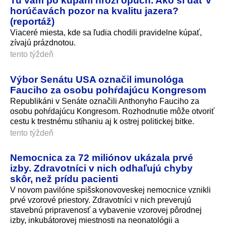
horúčavách pozor na kvalitu jazera?
(reportáž)
Viaceré miesta, kde sa ľudia chodili pravidelne kúpať,
zívajú prázdnotou.
tento týždeň
Výbor Senátu USA označil imunológa
Fauciho za osobu pohŕdajúcu Kongresom
Republikáni v Senáte označili Anthonyho Fauciho za
osobu pohŕdajúcu Kongresom. Rozhodnutie môže otvoriť
cestu k trestnému stíhaniu aj k ostrej politickej bitke.
tento týždeň
Nemocnica za 72 miliónov ukázala prvé
izby. Zdravotníci v nich odhaľujú chyby
skôr, než prídu pacienti
​V novom pavilóne spišskonovoveskej nemocnice vznikli
prvé vzorové priestory. Zdravotníci v nich preverujú
stavebnú pripravenosť a vybavenie vzorovej pôrodnej
izby, inkubátorovej miestnosti na neonatológii a