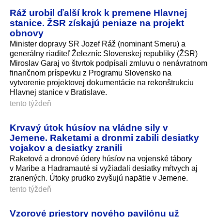
Ráž urobil ďalší krok k premene Hlavnej
stanice. ŽSR získajú peniaze na projekt
obnovy
Minister dopravy SR Jozef Ráž (nominant Smeru) a
generálny riaditeľ Železníc Slovenskej republiky (ŽSR)
Miroslav Garaj vo štvrtok podpísali zmluvu o nenávratnom
finančnom príspevku z Programu Slovensko na
vytvorenie projektovej dokumentácie na rekonštrukciu
Hlavnej stanice v Bratislave.
tento týždeň
Krvavý útok húsíov na vládne sily v
Jemene. Raketami a dronmi zabili desiatky
vojakov a desiatky zranili
Raketové a dronové údery húsíov na vojenské tábory
v Maribe a Hadramauté si vyžiadali desiatky mŕtvych aj
zranených. Útoky prudko zvyšujú napätie v Jemene.
tento týždeň
Vzorové priestory nového pavilónu už