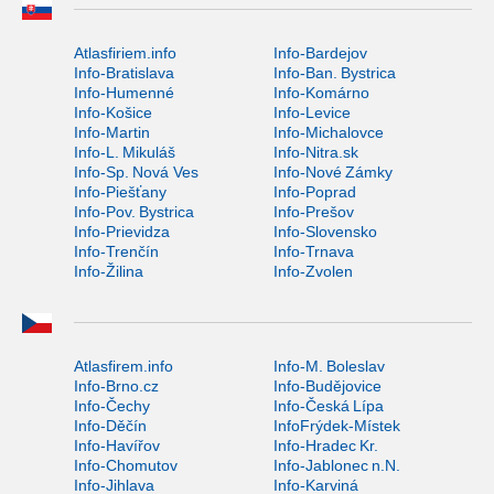
Atlasfiriem.info
Info-Bardejov
Info-Bratislava
Info-Ban. Bystrica
Info-Humenné
Info-Komárno
Info-Košice
Info-Levice
Info-Martin
Info-Michalovce
Info-L. Mikuláš
Info-Nitra.sk
Info-Sp. Nová Ves
Info-Nové Zámky
Info-Piešťany
Info-Poprad
Info-Pov. Bystrica
Info-Prešov
Info-Prievidza
Info-Slovensko
Info-Trenčín
Info-Trnava
Info-Žilina
Info-Zvolen
Atlasfirem.info
Info-M. Boleslav
Info-Brno.cz
Info-Budějovice
Info-Čechy
Info-Česká Lípa
Info-Děčín
InfoFrýdek-Místek
Info-Havířov
Info-Hradec Kr.
Info-Chomutov
Info-Jablonec n.N.
Info-Jihlava
Info-Karviná