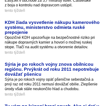
EasyJet v obchode za 5,7 miliardy libier. Castlelake
z boja o kontrolu nad dopravcom ustúpil.
tento týždeň
KDH žiada vysvetlenie nákupu kamerového
systému, ministerstvo odmieta ruské
prepojenie
Opozičné KDH upozorňuje na bezpečnostné riziko pri
nákupe dopravných kamier a hovorí o možnej ruskej
stope. Tlačí na audit systému a otvorenie detailov.
tento týždeň
Sýria je po rokoch vojny znova obilnicou
regiónu. Prvýkrát od roku 2011 nepotrebuje
dovážať pšenicu
Sýria je po rokoch vojny opäť pšenične sebestačná a
prvý raz od roku 2011 nemusí dovážať obilie. Zlepšenie
úrody však stále neukončilo hlad a chudobu.
tento týždeň
Tu vám po kúpaní hrozí opuch. Ako si dať v