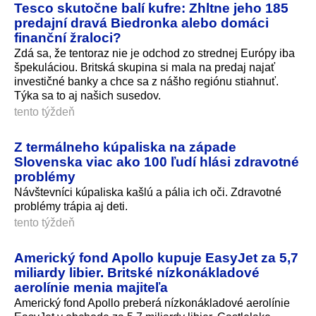
Tesco skutočne balí kufre: Zhltne jeho 185
predajní dravá Biedronka alebo domáci
finanční žraloci?
Zdá sa, že tentoraz nie je odchod zo strednej Európy iba
špekuláciou. Britská skupina si mala na predaj najať
investičné banky a chce sa z nášho regiónu stiahnuť.
Týka sa to aj našich susedov.
tento týždeň
Z termálneho kúpaliska na západe
Slovenska viac ako 100 ľudí hlási zdravotné
problémy
Návštevníci kúpaliska kašlú a pália ich oči. Zdravotné
problémy trápia aj deti.
tento týždeň
Americký fond Apollo kupuje EasyJet za 5,7
miliardy libier. Britské nízkonákladové
aerolínie menia majiteľa
Americký fond Apollo preberá nízkonákladové aerolínie