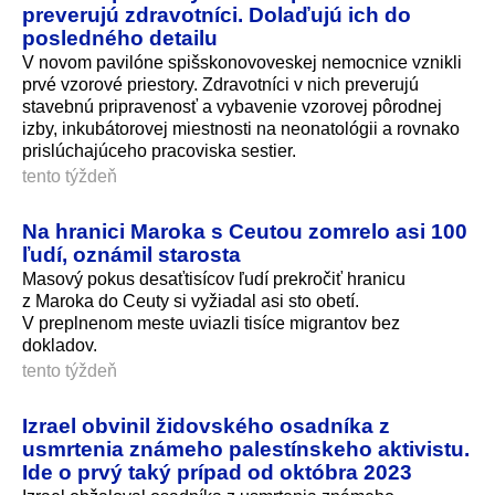
preverujú zdravotníci. Dolaďujú ich do
posledného detailu
V novom pavilóne spišskonovoveskej nemocnice vznikli
prvé vzorové priestory. Zdravotníci v nich preverujú
stavebnú pripravenosť a vybavenie vzorovej pôrodnej
izby, inkubátorovej miestnosti na neonatológii a rovnako
prislúchajúceho pracoviska sestier.
tento týždeň
Na hranici Maroka s Ceutou zomrelo asi 100
ľudí, oznámil starosta
Masový pokus desaťtisícov ľudí prekročiť hranicu
z Maroka do Ceuty si vyžiadal asi sto obetí.
V preplnenom meste uviazli tisíce migrantov bez
dokladov.
tento týždeň
Izrael obvinil židovského osadníka z
usmrtenia známeho palestínskeho aktivistu.
Ide o prvý taký prípad od októbra 2023