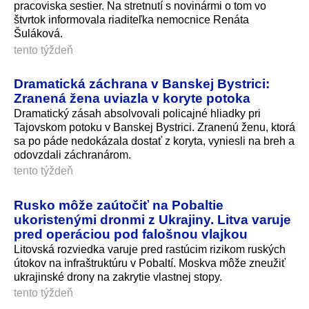
pracoviska sestier. Na stretnutí s novinármi o tom vo
štvrtok informovala riaditeľka nemocnice Renáta
Šuláková.
tento týždeň
Dramatická záchrana v Banskej Bystrici:
Zranená žena uviazla v koryte potoka
Dramatický zásah absolvovali policajné hliadky pri
Tajovskom potoku v Banskej Bystrici. Zranenú ženu, ktorá
sa po páde nedokázala dostať z koryta, vyniesli na breh a
odovzdali záchranárom.
tento týždeň
Rusko môže zaútočiť na Pobaltie
ukoristenými dronmi z Ukrajiny. Litva varuje
pred operáciou pod falošnou vlajkou
Litovská rozviedka varuje pred rastúcim rizikom ruských
útokov na infraštruktúru v Pobaltí. Moskva môže zneužiť
ukrajinské drony na zakrytie vlastnej stopy.
tento týždeň