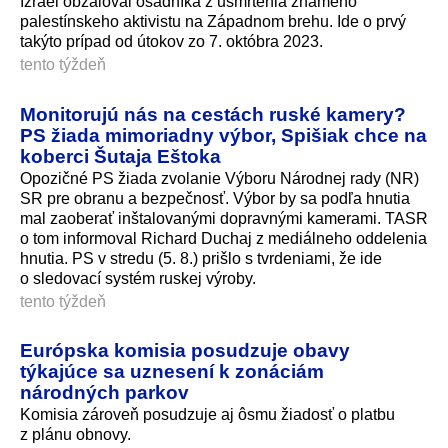
Izrael obžaloval osadníka z usmrtenia známeho
palestínskeho aktivistu na Západnom brehu. Ide o prvý
takýto prípad od útokov zo 7. októbra 2023.
tento týždeň
Monitorujú nás na cestách ruské kamery?
PS žiada mimoriadny výbor, Spišiak chce na
koberci Šutaja Eštoka
Opozičné PS žiada zvolanie Výboru Národnej rady (NR)
SR pre obranu a bezpečnosť. Výbor by sa podľa hnutia
mal zaoberať inštalovanými dopravnými kamerami. TASR
o tom informoval Richard Duchaj z mediálneho oddelenia
hnutia. PS v stredu (5. 8.) prišlo s tvrdeniami, že ide
o sledovací systém ruskej výroby.
tento týždeň
Európska komisia posudzuje obavy
týkajúce sa uznesení k zonáciám
národných parkov
Komisia zároveň posudzuje aj ôsmu žiadosť o platbu
z plánu obnovy.