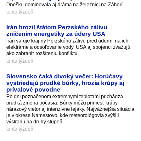
Dnešku dominovala aj dráma na železnici na Záhorí.
tento týždeň
Irán hrozil štátom Perzského zálivu
zničením energetiky za údery USA
Irán varuje krajiny Perzského zálivu pred údermi na ich
elektrárne a odsoľovanie vody. USA aj spojenci zvažujú,
ako zabrániť rozšíreniu konfliktu.
tento týždeň
Slovensko čaká divoký večer: Horúčavy
vystriedajú prudké búrky, hrozia krúpy aj
prívalové povodne
Po dni poznačenom extrémnymi teplotami prichádza
prudká zmena počasia. Búrky môžu priniesť krúpy,
nárazový vietor aj intenzívne lejaky. Najvážnejšia situácia
je v okrese Námestovo, kde meteorológovia zvýšili
výstrahu na druhý stupeň.
tento týždeň