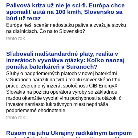
Palivová kríza už nie je sci-fi. Európa chce
spomaliť autá na 100 km/h, Slovensko sa
búri už teraz
Európa rieši scenár nedostatku paliva a zvažuje stovku
na diaľniciach. Čo na to Slovensko?
tento rok
Sľubovali nadštandardné platy, realita v
inzerátoch vyvoláva otázky: Koľko naozaj
ponúka baterkáreň v Šuranoch?
Sľuby o nadpriemerných platoch v novej baterkárni
v Šuranoch narazili na tvrdú realitu slovenského trhu
práce. Zverejnený inzerát spoločnosti GIB EnergyX
Slovakia na pozíciu operátora výroby so základnou
mzdou okamžite vyvolal vlnu pochybností a otázok, či
investor namiesto lukratívnych miest neprináša
podpriemerné ohodnotenie.
tento rok
Rusom na juhu Ukrajiny radikálnym tempom