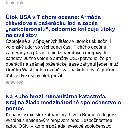
tento rok
Útok USA v Tichom oceáne: Armáda
zlikvidovala pašerácku loď a zabila
„narkoteroristu“, odborníci kritizujú útoky
na civilistov
Ozbrojené sily Spojených štátov v utorok uskutočnili
vojenský úder vo východnej časti Tichého oceánu,
zameraný na plavidlo medzinárodných drogových
kartelov. Južné velenie armády USA potvrdilo, že pri
operácii na známej pašeráckej trase zahynul jeden muž,
ktorého Washington označil za „narkoteroristu“, pričom
ďalšie dve osoby útok prežili.
tento rok
Na Kube hrozí humanitárna katastrofa.
Krajina žiada medzinárodné spoločenstvo o
pomoc
Kubánsky minister zahraničných vecí Bruno Rodríguez
vystúpil s naliehavým prejavom pred Bezpečnostnou
radou OSN, v ktorom požiadal svetové spoločenstvo