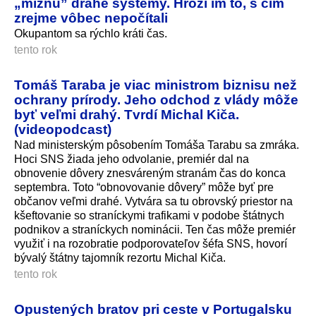
„miznú” drahé systémy. Hrozí im to, s čím
zrejme vôbec nepočítali
Okupantom sa rýchlo kráti čas.
tento rok
Tomáš Taraba je viac ministrom biznisu než
ochrany prírody. Jeho odchod z vlády môže
byť veľmi drahý. Tvrdí Michal Kiča.
(videopodcast)
Nad ministerským pôsobením Tomáša Tarabu sa zmráka.
Hoci SNS žiada jeho odvolanie, premiér dal na
obnovenie dôvery znesváreným stranám čas do konca
septembra. Toto “obnovovanie dôvery” môže byť pre
občanov veľmi drahé. Vytvára sa tu obrovský priestor na
kšeftovanie so straníckymi trafikami v podobe štátnych
podnikov a straníckych nominácii. Ten čas môže premiér
využiť i na rozobratie podporovateľov šéfa SNS, hovorí
bývalý štátny tajomník rezortu Michal Kiča.
tento rok
Opustených bratov pri ceste v Portugalsku