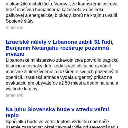
o okamžitú mobilizáciu. Varoval, že karibskému ostrovu
hrozí masívna humanitárna katastrofa v dôsledku
palivovej a energetickej blokády, ktorú na krajinu uvalili
Spojené štáty.
tento rok
Izraelské nálety v Libanone zabili 31 ľudí,
Benjamin Netanjahu rozširuje pozemnú
inváziu
Libanonské ministerstvo zdravotníctva potvrdilo tragickú
bilanciu v rovnaký deň, kedy Izrael oficiálne oznámil
masívne zintenzívnenie a rozšírenie svojich pozemných
operácií. Izraelská armáda vydala urgentný príkaz na
evakuáciu pre obyvateľov až 50 miest a dedín na juhu a
východe krajiny.
tento rok
Na juhu Slovenska bude v stredu veľmi
teplo
Spočiatku bude vo veľmi teplom vzduchu nad naše
územie zasahovať okraj tlakovej výše od severozápadu.