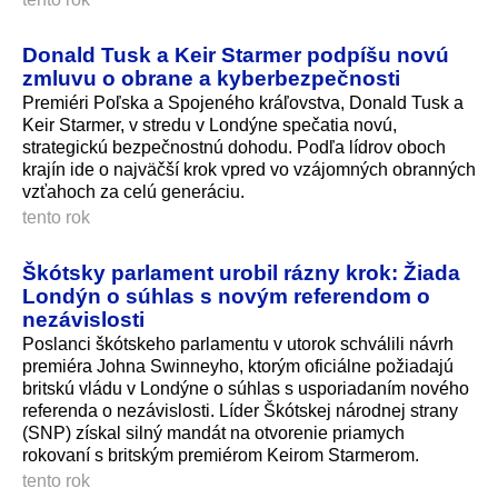
Donald Tusk a Keir Starmer podpíšu novú
zmluvu o obrane a kyberbezpečnosti
Premiéri Poľska a Spojeného kráľovstva, Donald Tusk a
Keir Starmer, v stredu v Londýne spečatia novú,
strategickú bezpečnostnú dohodu. Podľa lídrov oboch
krajín ide o najväčší krok vpred vo vzájomných obranných
vzťahoch za celú generáciu.
tento rok
Škótsky parlament urobil rázny krok: Žiada
Londýn o súhlas s novým referendom o
nezávislosti
Poslanci škótskeho parlamentu v utorok schválili návrh
premiéra Johna Swinneyho, ktorým oficiálne požiadajú
britskú vládu v Londýne o súhlas s usporiadaním nového
referenda o nezávislosti. Líder Škótskej národnej strany
(SNP) získal silný mandát na otvorenie priamych
rokovaní s britským premiérom Keirom Starmerom.
tento rok