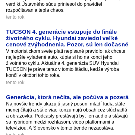
verdikt Ústavného súdu priniesol do pravidiel
rozpočítavania tepla chaos.
tento rok
TUCSON 4. generácie vstupuje do finále
životného cyklu, Hyundai zaviedol veľké
cenové zvýhodnenia. Pozor, sú len dočasné
V motoristickom svete platí nepísané pravidlo: ak chcete
najlepšie vyladené auto, kúpte si ho na konci jeho
životného cyklu. Aktuálna 4. generácia SUV Hyundai
TUCSON je práve teraz v tomto štádiu, keďže výroba
končí v októbri tohto roka.
tento rok
Generácia, ktorá nečíta, ale počúva a pozerá
Najnovšie trendy ukazujú jasný posun: mladí ľudia stále
menej čítajú a stále viac konzumujú obsah cez slúchadlá
a obrazovku. Podcasty prestávajú byť len audio a stávajú
sa hybridom medzi rozhlasom, video platformami a
televíziou. A Slovensko v tomto trende nezaostáva.
tento rok