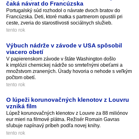
čaká návrat do Francúzska
Portugalský súd rozhodol o návrate dvoch bratov do
Francúzska. Deti, ktoré matka s partnerom opustili pri
ceste, zveria do starostlivosti sociálnych služieb.
tento rok
Výbuch nádrže v závode v USA spôsobil
viacero obetí
V papierenskom závode v štáte Washington došlo
k implózii chemickej nádrže so smrteľnými obeťami a
množstvom zranených. Úrady hovoria o nehode s veľkým
počtom obetí.
tento rok
O lúpeži korunovačných klenotov z Louvru
vzniká film
Lúpež korunovačných klenotov z Louvre za 88 miliónov
eur mieri na filmové plátna. Režisér Romain Gavras
sľubuje napínavý príbeh podľa novej knihy.
tento rok