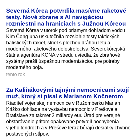
Severná Kórea potvrdila masívne raketové
testy. Nové zbrane s AI navigáciou
rozmiestni na hraniciach s Južnou Kóreou
Severná Kórea v utorok pod priamym dohľadom vodcu
Kim Čong-una uskutočnila rozsiahle testy taktických
balistických rakiet, striel s plochou dráhou letu a
moderného raketového delostrelectva. Severokórejská
štátna agentúra KCNA v stredu uviedla, že zbraňové
systémy prešli úspešnou modernizáciou pre potreby
moderného boja.
tento rok
Za Kaliňákovými tajnými nemocnicami stojí
muž, ktorý si písal s Marianom Kočnerom
Riaditeľ vojenskej nemocnice v Ružomberku Marian
Križko dohliada na výstavbu nemocníc v Prešove a
Bratislave za takmer 2 miliardy eur. Úrad pre verejné
obstarávanie pritom opakovane potvrdil pochybenia
v jeho tendroch a v Prešove teraz búrajú desiatky chybne
postavených stĺpov.