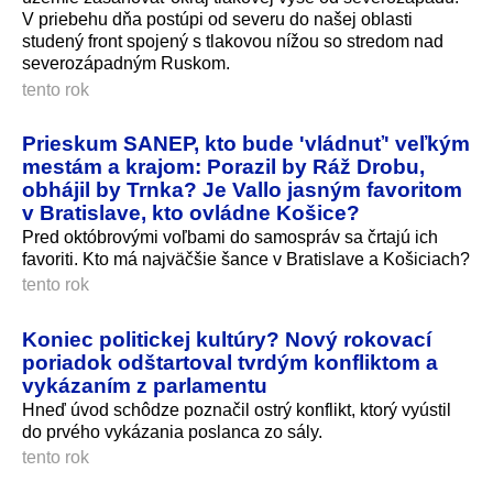
V priebehu dňa postúpi od severu do našej oblasti
studený front spojený s tlakovou nížou so stredom nad
severozápadným Ruskom.
tento rok
Prieskum SANEP, kto bude 'vládnuť' veľkým
mestám a krajom: Porazil by Ráž Drobu,
obhájil by Trnka? Je Vallo jasným favoritom
v Bratislave, kto ovládne Košice?
Pred októbrovými voľbami do samospráv sa črtajú ich
favoriti. Kto má najväčšie šance v Bratislave a Košiciach?
tento rok
Koniec politickej kultúry? Nový rokovací
poriadok odštartoval tvrdým konfliktom a
vykázaním z parlamentu
Hneď úvod schôdze poznačil ostrý konflikt, ktorý vyústil
do prvého vykázania poslanca zo sály.
tento rok