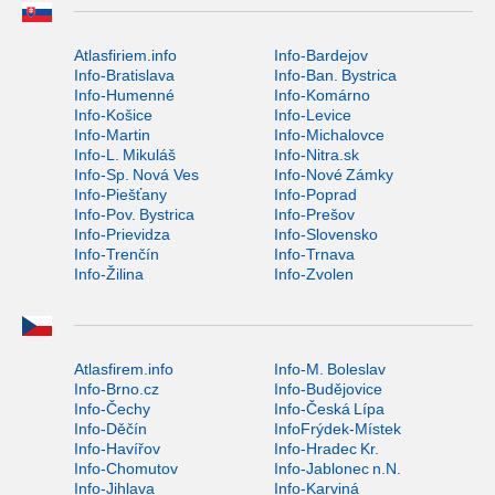
Atlasfiriem.info
Info-Bardejov
Info-Bratislava
Info-Ban. Bystrica
Info-Humenné
Info-Komárno
Info-Košice
Info-Levice
Info-Martin
Info-Michalovce
Info-L. Mikuláš
Info-Nitra.sk
Info-Sp. Nová Ves
Info-Nové Zámky
Info-Piešťany
Info-Poprad
Info-Pov. Bystrica
Info-Prešov
Info-Prievidza
Info-Slovensko
Info-Trenčín
Info-Trnava
Info-Žilina
Info-Zvolen
Atlasfirem.info
Info-M. Boleslav
Info-Brno.cz
Info-Budějovice
Info-Čechy
Info-Česká Lípa
Info-Děčín
InfoFrýdek-Místek
Info-Havířov
Info-Hradec Kr.
Info-Chomutov
Info-Jablonec n.N.
Info-Jihlava
Info-Karviná